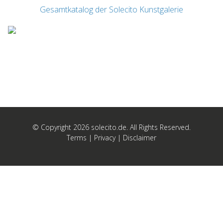
Gesamtkatalog der Solecito Kunstgalerie
© Copyright 2026 solecito.de. All Rights Reserved.
Terms
|
Privacy
|
Disclaimer